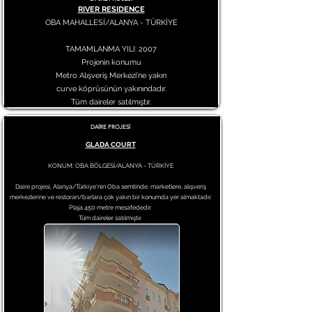
RIVER RESIDENCE
OBA MAHALLESİ/ALANYA - TÜRKİYE
TAMAMLANMA YILI: 2007
Projenin konumu
Metro Alışveriş Merkezi'ne yakın
curve köprüsünün yakınındadır.
Tüm daireler satılmıştır.
DAİRE PROJESİ
GLADA COURT
KONUM: OBA BÖLGESİ/ALANYA - TÜRKİYE
Daire projesi, Alanya/Türkiye'nin Oba semtinde, marketlere, alışveriş
merkezlerine ve restoran/barlara çok yakın bir konumda yer almaktadır.
Plaja 450 metre mesafededir.
Tüm daireler satılmıştır.