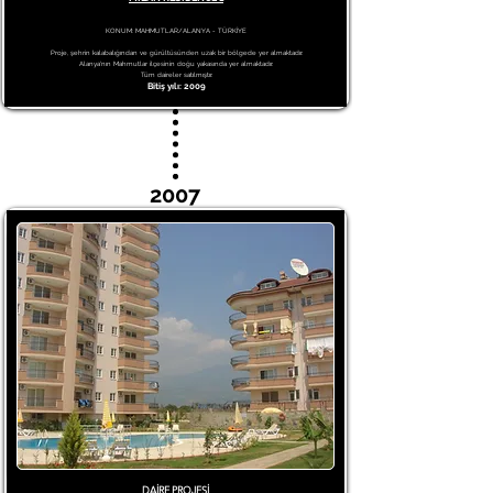
KONUM: MAHMUTLAR/ALANYA - TÜRKİYE
Proje, şehrin kalabalığından ve gürültüsünden uzak bir bölgede yer almaktadır.
Alanya'nın Mahmutlar ilçesinin doğu yakasında yer almaktadır.
Tüm daireler satılmıştır.
Bitiş yılı: 2009
2007
DAİRE PROJESİ