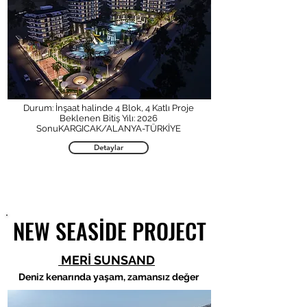
Durum: İnşaat halinde 4 Blok, 4 Katlı Proje
Beklenen Bitiş Yılı: 2026
SonuKARGICAK/ALANYA-TÜRKİYE
Detaylar
NEW SEASIDE PROJECT
NEW SEASIDE PROJECT
MERİ SUNSAND
Deniz kenarında yaşam, zamansız değer