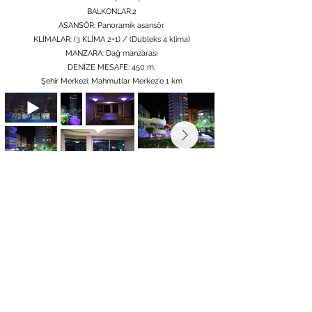
BALKONLAR:2
ASANSÖR: Panoramik asansör
KLİMALAR: (3 KLİMA 2+1) / (Dubleks 4 klima)
MANZARA: Dağ manzarası
DENİZE MESAFE: 450 m.
Şehir Merkezi: Mahmutlar Merkez'e 1 km
Son 3+2 Dubleks Daireleri Görmek İçin Tıklayın
info@milangrouptr.com