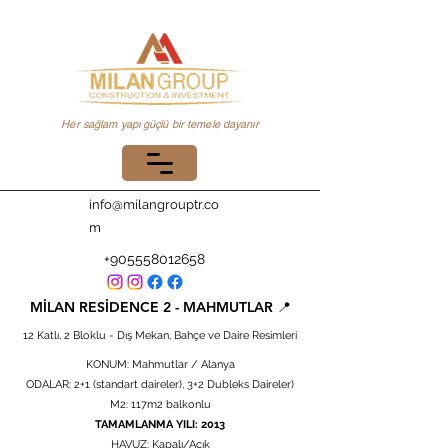
Her sağlam yapı güçlü bir temele dayanır
info@milangrouptr.co
m
+905558012658
MİLAN RESİDENCE
2 -
MAHMUTLAR 📍
12 Katlı, 2 Bloklu - Dış Mekan, Bahçe ve Daire Resimleri
KONUM: Mahmutlar / Alanya
ODALAR: 2+1 (standart daireler), 3+2 Dubleks Daireler)
M2: 117m2 balkonlu
TAMAMLANMA YILI: 2013
HAVUZ: Kapalı/Açık