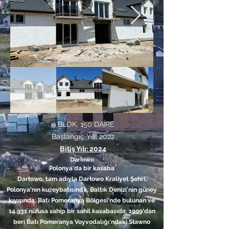
9 BLOK, 150 DAİRE
Başlangıç Yılı: 2022
Bitiş Yılı: 2024
Darlowo
Polonya'da bir kasaba
Darłowo, tam adıyla Darłowo Kraliyet Şehri,
Polonya'nın kuzeybatısında, Baltık Denizi'nin güney
kıyısında, Batı Pomeranya Bölgesi'nde bulunan ve
14.931 nüfusa sahip bir sahil kasabasıdır. 1999'dan
beri Batı Pomeranya Voyvodalığı'ndaki Sławno