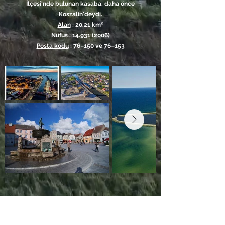
İlçesi'nde bulunan kasaba, daha önce
Koszalin'deydi.
Alan
: 20.21 km²
Nüfus
: 14.931 (2006)
Posta kodu
: 76–150 ve 76–153