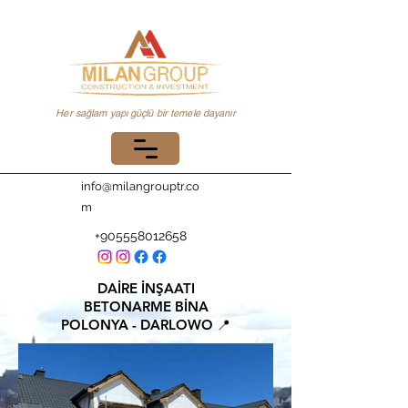
Her sağlam yapı güçlü bir temele dayanır
info@milangrouptr.co
m
+905558012658
DAİRE İNŞAATI
BETONARME BİNA
POLONYA - DARLOWO 📍