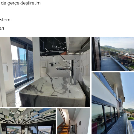
 de gerçekleştirelim.
istemi
rı