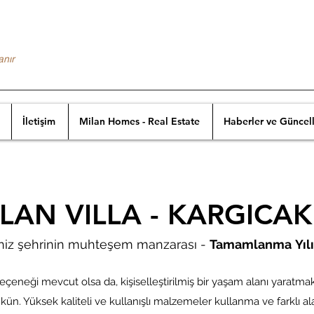
anır
İletişim
Milan Homes - Real Estate
Haberler ve Güncel
LAN VILLA - KARGICAK
iz şehrinin muhteşem manzarası -
Tamamlanma
Yıl
seçeneği mevcut olsa da, kişiselleştirilmiş bir yaşam alanı yaratm
ün. Yüksek kaliteli ve kullanışlı malzemeler kullanma ve farklı alan