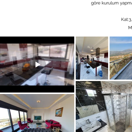
göre kurulum yapma k
Kat:3
M