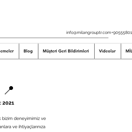
info@milangrouptr.com
+90555801
lemeler
Blog
Müşteri Geri Bildirimleri
Videolar
Mİ
 📍
ı: 2021
ak bizim deneyimimiz ve
lara ve ihtiyaçlarınıza