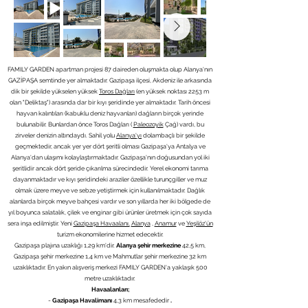
FAMILY GARDEN apartman projesi 87 daireden oluşmakta olup Alanya'nın
GAZİPAŞA semtinde yer almaktadır. Gazipaşa ilçesi, Akdeniz ile arkasında
dik bir şekilde yükselen yüksek
Toros Dağları
(en yüksek noktası 2253 m
olan "Deliktaş") arasında dar bir kıyı şeridinde yer almaktadır. Tarih öncesi
hayvan kalıntıları (kabuklu deniz hayvanları) dağların birçok yerinde
bulunabilir. Bunlardan önce Toros Dağları (
Paleozoyik
Çağ) vardı, bu
zirveler denizin altındaydı. Sahil yolu
Alanya'yı
dolambaçlı bir şekilde
geçmektedir, ancak yer yer dört şeritli olması Gazipaşa'ya Antalya ve
Alanya'dan ulaşımı kolaylaştırmaktadır. Gazipaşa'nın doğusundan yol iki
şeritlidir ancak dört şeride çıkarılma sürecindedir. Yerel ekonomi tarıma
dayanmaktadır ve kıyı şeridindeki araziler özellikle turunçgiller ve muz
olmak üzere meyve ve sebze yetiştirmek için kullanılmaktadır. Dağlık
alanlarda birçok meyve bahçesi vardır ve son yıllarda her iki bölgede de
yıl boyunca salatalık, çilek ve enginar gibi ürünler üretmek için çok sayıda
sera inşa edilmiştir. Yeni
Gazipaşa Havaalanı,
Alanya
,
Anamur
ve
Yeşilöz'ün
turizm ekonomilerine hizmet edecektir.
Gazipaşa plajına uzaklığı 1,29 km'dir.
Alanya şehir merkezine
42,5 km,
Gazipaşa şehir merkezine 1,4 km ve Mahmutlar şehir merkezine 32 km
uzaklıktadır. En yakın alışveriş merkezi FAMILY GARDEN'a yaklaşık 500
metre uzaklıktadır.
Havaalanları;
-
Gazipaşa Havalimanı
4,3 km mesafededir
.