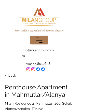
Her sağlam yapı güçlü bir temele dayanır
info@milangrouptr.co
m
+905558012658
< Back
Penthouse Apartment
in Mahmutlar/Alanya
Milan Residence 2, Mahmutlar, 206. Sokak,
Alanya/Antalya, Türkiye