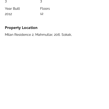
3
3
Year Built
Floors
12
2012
Property Location
Milan Residence 2, Mahmutlar, 206. Sokak,
Alanya/Antalya, Türkiye