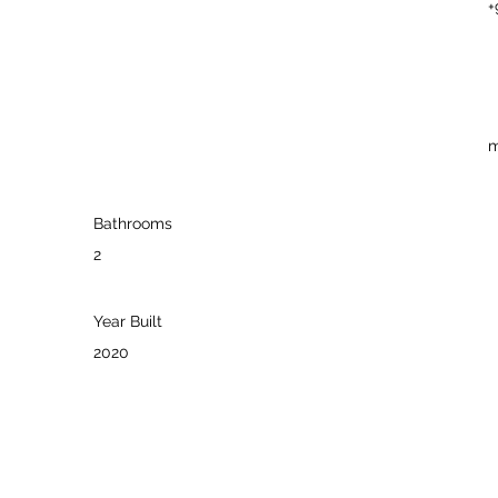
+
m
Bathrooms
2
Year Built
2020