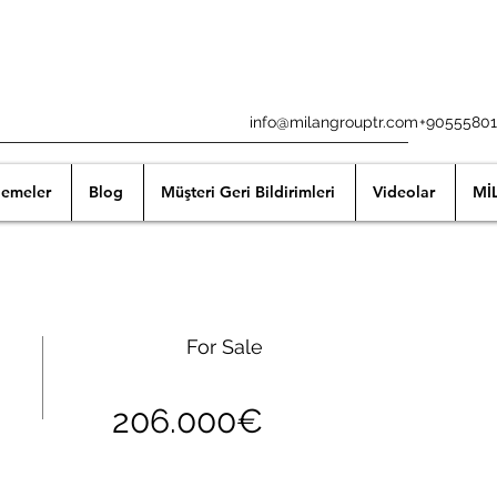
info@milangrouptr.com
+90555801
lemeler
Blog
Müşteri Geri Bildirimleri
Videolar
Mİ
For Sale
206.000€