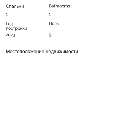
Спальни
Bathrooms
1
1
Год
Полы
постройки
9
2023
Местоположение недвижимости
BestHome 35 Aria, Güller Pınarı,
Alanya/Antalya, Türkiye