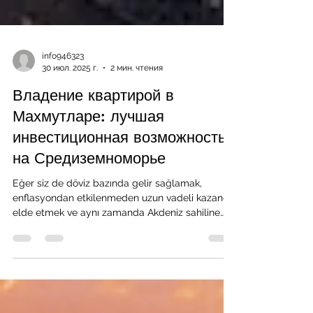
info946323
30 июл. 2025 г.
2 мин. чтения
Владение квартирой в
Махмутларе: лучшая
инвестиционная возможность
на Средиземноморье
Eğer siz de döviz bazında gelir sağlamak,
enflasyondan etkilenmeden uzun vadeli kazanç
elde etmek ve aynı zamanda Akdeniz sahiline
komşu yaşamak istiyorsanız, Mahmutlar’daki
fırsatları kaçırmayın. Bizimle iletişime geçin ve
size özel yatırım planınızı bugün birlikte
oluşturalım.