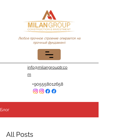
Любое прочное строение опирается на
прочный фундамент.
info@milangrouptr.co
m
+905558012658
Блог
All Posts