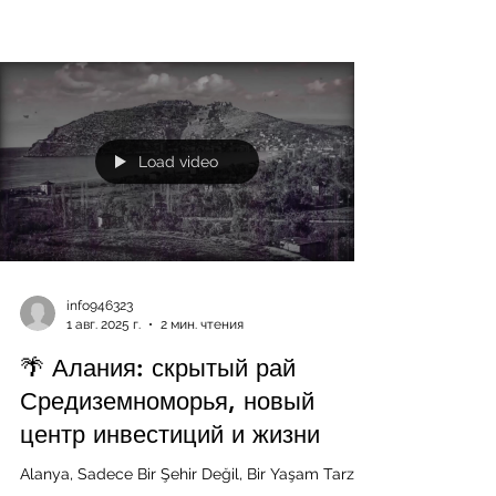
Load video
info946323
1 авг. 2025 г.
2 мин. чтения
🌴 Алания: скрытый рай
Средиземноморья, новый
центр инвестиций и жизни
Alanya, Sadece Bir Şehir Değil, Bir Yaşam Tarzı