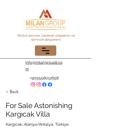
Любое прочное строение опирается на
прочный фундамент.
info@milangrouptr.co
m
+905558012658
< Back
For Sale Astonishing
Kargıcak Villa
Kargıcak, Alanya/Antalya, Türkiye