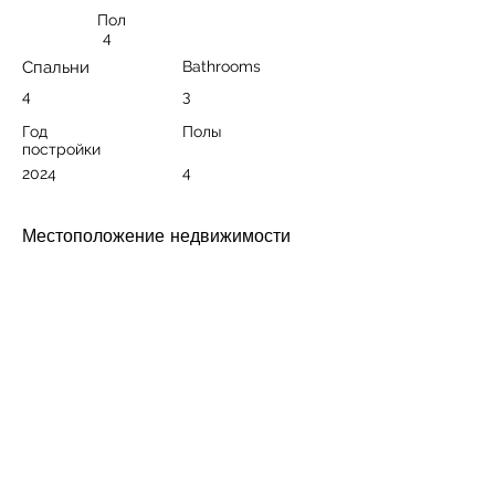
Пол
4
Спальни
Bathrooms
4
3
Год
Полы
постройки
4
2024
Местоположение недвижимости
BestHome 36-37 The Legend, Güller Pınarı,
Bulut Sokak, Alanya/Antalya, Türkiye