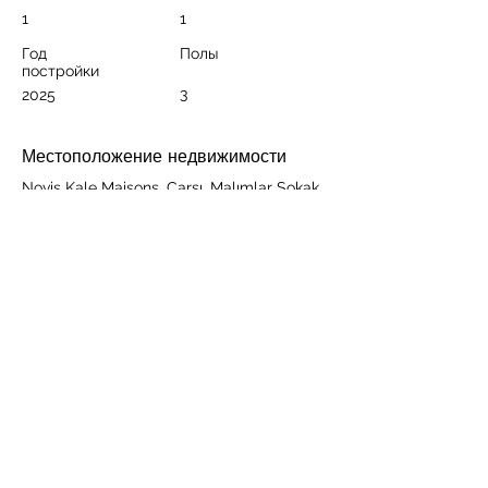
1
1
Год
Полы
постройки
3
2025
Местоположение недвижимости
Novis Kale Maisons, Çarşı, Malımlar Sokak,
Alanya/Antalya, Türkiye