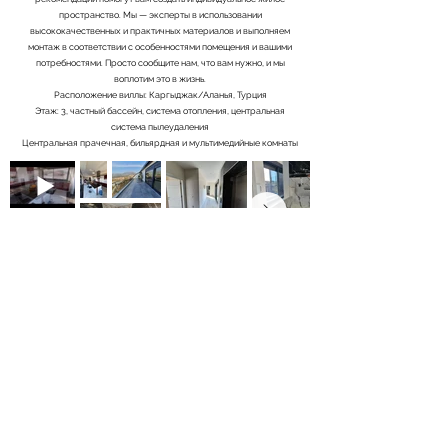
пространство. Мы — эксперты в использовании
высококачественных и практичных материалов и выполняем
монтаж в соответствии с особенностями помещения и вашими
потребностями. Просто сообщите нам, что вам нужно, и мы
воплотим это в жизнь.
Расположение виллы: Каргыджак/Аланья, Турция
Этаж: 3, частный бассейн, система отопления, центральная
система пылеудаления
Центральная прачечная, бильярдная и мультимедийные комнаты
Распроданный
info@milangrouptr.com
©2025, Milan Group - Все права защищены.