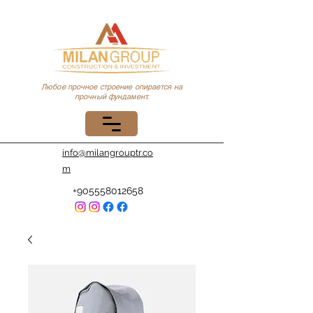
Любое прочное строение опирается на
прочный фундамент.
info@milangrouptr.co
m
+905558012658