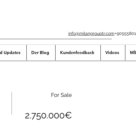
info@milangrouptr.com
+90555801
nd Updates
Der Blog
Kundenfeedback
Videos
Mİ
For Sale
2.750.000€