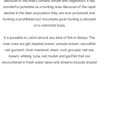
Because of the area's climate, terrain and vegetation, it has
wonderful potential as a hunting area. Because of the rapid
decline in the deer population they are now protected and
hunting is prohibited but mountains goat hunting is allowed
on a restricted basis.
It is possible to catch almost any kind of fish in Alanya. The
main ones are gilt-headed bream, annular bream, swordfish,
red gurnard, chub mackerel, shark, rock grouper, red sea
bream, whiting, tuna, red mullet and gar.Fish that are
encountered in fresh water lakes and streams include striped
mullet, bass, carp and eels. In addition, trout are raised in the
Dim Brook region.
Camping
There are many places to camp and to park motorhomes in
and around Alanya.
Damlataş Cave
Location: Antalya, Alanya District
The cave is located inside the borders of Alanya and is at the
coast. It is 3 km away from the city center.