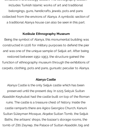
includes Turkish Islamic works of art and traditional
belongings, guns, handicrafts, jewels, pots and pans
collected from the environs of Alanya. A symbolic section of
a traditional Alanya house can also be seen in this part.
Kızılkule Ethnography Museum
Being the symbol of Alanya, this monumental building was
constructed in 1226 for military purposes to defend the pier
and was one of the unique sample of Seljuk art. After being
restored between 1951-1953, the structure gained the
function of ethnography museum through the exhibitions of
carpets, clothing, pots and pans, guns,etc peculiar to Alanya.
Alanya Castle
Alanya Castle is the only Seljuk castle which has been
preserved until the present day. In 1225 Selçuk Sultan
Alaaddin Keykubat had the castle built on top of the Roman
ruins. The castle is a treasure chest of history. Inside the
castle ramparts there are Agios Georgios Church, Kanuni
Sultan Süleyman Mosque, Akşebe Sultan Tomb, the Seljuk
Baths, the artisans' shops, the bazaar's storage rooms, the
tomb of Zitti Zeynep, the Palace of Sultan Alaaddin, big and