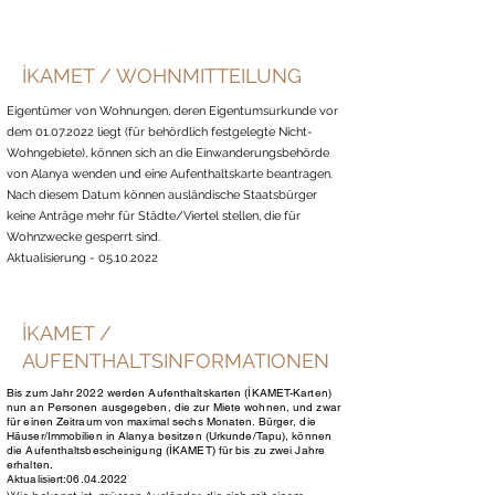
İKAMET / WOHNMITTEILUNG
Eigentümer von Wohnungen, deren Eigentumsurkunde vor
dem
01.07.2022
liegt (für behördlich festgelegte Nicht-
Wohngebiete), können sich an die Einwanderungsbehörde
von Alanya wenden und eine Aufenthaltskarte beantragen.
Nach diesem Datum können ausländische Staatsbürger
keine Anträge mehr für Städte/Viertel stellen, die für
Wohnzwecke gesperrt sind.
Aktualisierung -
05.10.2022
İKAMET /
AUFENTHALTSINFORMATIONEN
Bis zum Jahr 2022 werden Aufenthaltskarten (İKAMET-Karten)
nun an Personen ausgegeben, die zur Miete wohnen, und zwar
für einen Zeitraum von maximal sechs Monaten. Bürger, die
Häuser/Immobilien in Alanya besitzen (Urkunde/Tapu), können
die Aufenthaltsbescheinigung (İKAMET) für bis zu zwei Jahre
erhalten.
Aktualisiert:
06.04.2022