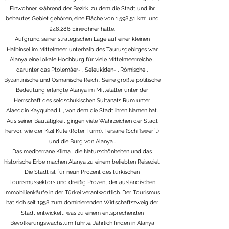
Einwohner, während der Bezirk, zu dem die Stadt und ihr
bebautes Gebiet gehören, eine Fläche von 1.598,51 km² und
248.286 Einwohner hatte.
Aufgrund seiner strategischen Lage auf einer kleinen
Halbinsel im
Mittelmeer
unterhalb des
Taurusgebirges
war
Alanya eine lokale Hochburg für viele
Mittelmeerreiche
,
darunter das
Ptolemäer-
,
Seleukiden-
,
Römische
,
Byzantinische
und
Osmanische Reich
. Seine größte politische
Bedeutung erlangte Alanya im
Mittelalter
unter der
Herrschaft des
seldschukischen Sultanats Rum
unter
Alaeddin Kayqubad I.
, von dem die Stadt ihren Namen hat.
Aus seiner Bautätigkeit gingen viele Wahrzeichen der Stadt
hervor, wie der
Kızıl Kule
(Roter Turm), Tersane (Schiffswerft)
und
die Burg von Alanya
.
Das
mediterrane Klima
, die Naturschönheiten und das
historische Erbe machen Alanya zu einem beliebten Reiseziel.
Die Stadt ist für neun Prozent des
türkischen
Tourismussektors
und dreißig Prozent der
ausländischen
Immobilienkäufe in der Türkei
verantwortlich. Der Tourismus
hat sich seit 1958 zum dominierenden Wirtschaftszweig der
Stadt entwickelt, was zu einem entsprechenden
Bevölkerungswachstum führte. Jährlich finden in Alanya