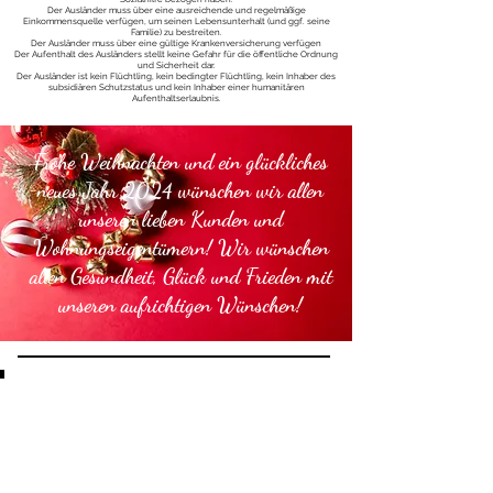
Der Ausländer muss über eine ausreichende und regelmäßige
Einkommensquelle verfügen, um seinen Lebensunterhalt (und ggf. seine
Familie) zu bestreiten.
Der Ausländer muss über eine gültige Krankenversicherung verfügen
Der Aufenthalt des Ausländers stellt keine Gefahr für die öffentliche Ordnung
und Sicherheit dar.
Der Ausländer ist kein Flüchtling, kein bedingter Flüchtling, kein Inhaber des
subsidiären Schutzstatus und kein Inhaber einer humanitären
Aufenthaltserlaubnis.
Frohe Weihnachten und ein glückliches
neues Jahr 2024 wünschen wir allen
unseren lieben Kunden und
Wohnungseigentümern! Wir wünschen
allen Gesundheit, Glück und Frieden mit
unseren aufrichtigen Wünschen!