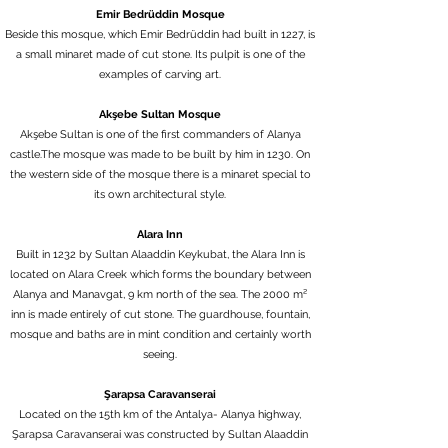
Emir Bedrüddin Mosque
Beside this mosque, which Emir Bedrüddin had built in 1227, is
a small minaret made of cut stone. Its pulpit is one of the
examples of carving art.
Akşebe Sultan Mosque
Akşebe Sultan is one of the first commanders of Alanya
castle.The mosque was made to be built by him in 1230. On
the western side of the mosque there is a minaret special to
its own architectural style.
Alara Inn
Built in 1232 by Sultan Alaaddin Keykubat, the Alara Inn is
located on Alara Creek which forms the boundary between
Alanya and Manavgat, 9 km north of the sea. The 2000 m²
inn is made entirely of cut stone. The guardhouse, fountain,
mosque and baths are in mint condition and certainly worth
seeing.
Şarapsa Caravanserai
Located on the 15th km of the Antalya- Alanya highway,
Şarapsa Caravanserai was constructed by Sultan Alaaddin