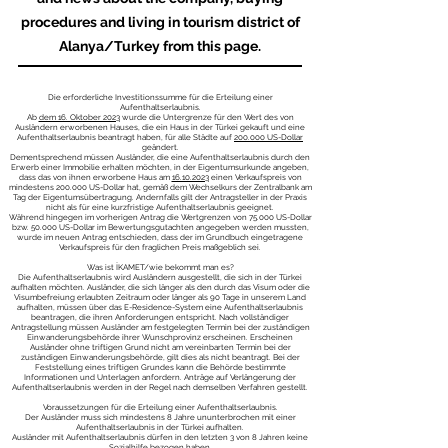
procedures and living in tourism district of
Alanya/Turkey from this page.
Die erforderliche Investitionssumme für die Erteilung einer
Aufenthaltserlaubnis.
Ab
dem 16. Oktober 2023
wurde die Untergrenze für den Wert des von
Ausländern erworbenen Hauses, die ein Haus in der Türkei gekauft und eine
Aufenthaltserlaubnis beantragt haben, für alle Städte auf
200.000 US-Dollar
geändert.
Dementsprechend müssen Ausländer, die eine Aufenthaltserlaubnis durch den
Erwerb einer Immobilie erhalten möchten, in der Eigentumsurkunde angeben,
dass das von ihnen erworbene Haus am
16.10.2023
einen Verkaufspreis von
mindestens 200.000 US-Dollar hat, gemäß dem Wechselkurs der Zentralbank am
Tag der Eigentumsübertragung. Andernfalls gilt der Antragsteller in der Praxis
nicht als für eine kurzfristige Aufenthaltserlaubnis geeignet.
Während hingegen im vorherigen Antrag die Wertgrenzen von 75.000 US-Dollar
bzw. 50.000 US-Dollar im Bewertungsgutachten angegeben werden mussten,
wurde im neuen Antrag entschieden, dass der im Grundbuch eingetragene
Verkaufspreis für den fraglichen Preis maßgeblich sei.
Was ist İKAMET/wie bekommt man es?
Die Aufenthaltserlaubnis wird Ausländern ausgestellt, die sich in der Türkei
aufhalten möchten. Ausländer, die sich länger als den durch das Visum oder die
Visumbefreiung erlaubten Zeitraum oder länger als 90 Tage in unserem Land
aufhalten, müssen über das E-Residence-System eine Aufenthaltserlaubnis
beantragen, die ihren Anforderungen entspricht. Nach vollständiger
Antragstellung müssen Ausländer am festgelegten Termin bei der zuständigen
Einwanderungsbehörde ihrer Wunschprovinz erscheinen. Erscheinen
Ausländer ohne triftigen Grund nicht am vereinbarten Termin bei der
zuständigen Einwanderungsbehörde, gilt dies als nicht beantragt. Bei der
Feststellung eines triftigen Grundes kann die Behörde bestimmte
Informationen und Unterlagen anfordern. Anträge auf Verlängerung der
Aufenthaltserlaubnis werden in der Regel nach demselben Verfahren gestellt.
Voraussetzungen für die Erteilung einer Aufenthaltserlaubnis.
Der Ausländer muss sich mindestens 8 Jahre ununterbrochen mit einer
Aufenthaltserlaubnis in der Türkei aufhalten.
Ausländer mit Aufenthaltserlaubnis dürfen in den letzten 3 von 8 Jahren keine
Sozialhilfe bezogen haben.