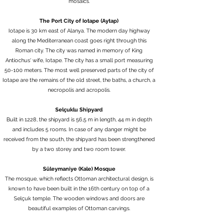
mosaics.
The Port City of Iotape (Aytap)
Iotape is 30 km east of Alanya. The modern day highway
along the Mediterranean coast goes right through this
Roman city. The city was named in memory of King
Antiochus' wife, Iotape. The city has a small port measuring
50-100 meters. The most well preserved parts of the city of
Iotape are the remains of the old street, the baths, a church, a
necropolis and acropolis.
Selçuklu Shipyard
Built in 1228, the shipyard is 56,5 m in length, 44 m in depth
and includes 5 rooms. In case of any danger might be
received from the south, the shipyard has been strengthened
by a two storey and two room tower.
Süleymaniye (Kale) Mosque
The mosque, which reflects Ottoman architectural design, is
known to have been built in the 16th century on top of a
Selçuk temple. The wooden windows and doors are
beautiful examples of Ottoman carvings.