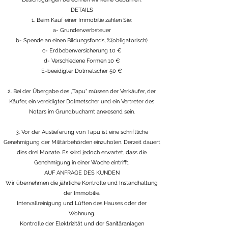
DETAILS
1. Beim Kauf einer Immobilie zahlen Sie:
a- Grunderwerbsteuer
b- Spende an einen Bildungsfonds, %(obligatorisch)
c- Erdbebenversicherung 10 €
d- Verschiedene Formen 10 €
E-beeidigter Dolmetscher 50 €
2. Bei der Übergabe des „Tapu“ müssen der Verkäufer, der
Käufer, ein vereidigter Dolmetscher und ein Vertreter des
Notars im Grundbuchamt anwesend sein.
3. Vor der Auslieferung von Tapu ist eine schriftliche
Genehmigung der Militärbehörden einzuholen. Derzeit dauert
dies drei Monate. Es wird jedoch erwartet, dass die
Genehmigung in einer Woche eintrifft.
AUF ANFRAGE DES KUNDEN
Wir übernehmen die jährliche Kontrolle und Instandhaltung
der Immobilie.
Intervallreinigung und Lüften des Hauses oder der
Wohnung.
Kontrolle der Elektrizität und der Sanitäranlagen