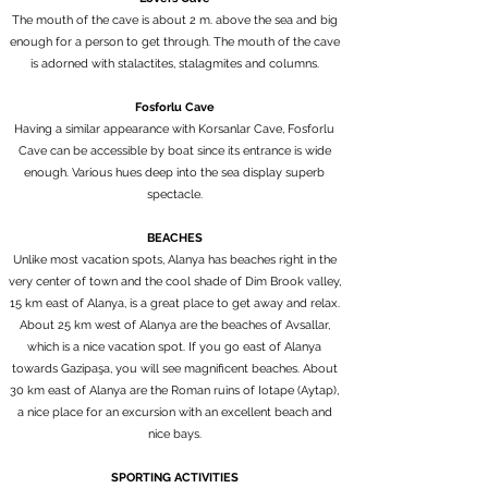
The mouth of the cave is about 2 m. above the sea and big
enough for a person to get through. The mouth of the cave
is adorned with stalactites, stalagmites and columns.
Fosforlu Cave
Having a similar appearance with Korsanlar Cave, Fosforlu
Cave can be accessible by boat since its entrance is wide
enough. Various hues deep into the sea display superb
spectacle.
BEACHES
Unlike most vacation spots, Alanya has beaches right in the
very center of town and the cool shade of Dim Brook valley,
15 km east of Alanya, is a great place to get away and relax.
About 25 km west of Alanya are the beaches of Avsallar,
which is a nice vacation spot. If you go east of Alanya
towards Gazipaşa, you will see magnificent beaches. About
30 km east of Alanya are the Roman ruins of Iotape (Aytap),
a nice place for an excursion with an excellent beach and
nice bays.
SPORTING ACTIVITIES