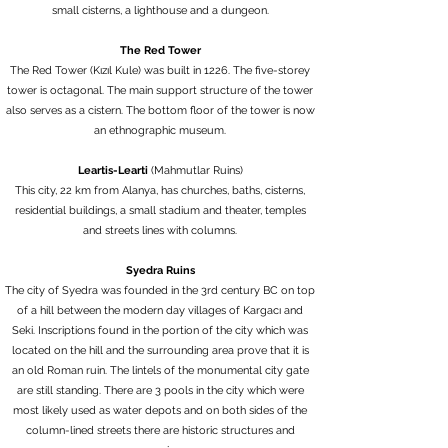
small cisterns, a lighthouse and a dungeon.
The Red Tower
The Red Tower (Kızıl Kule) was built in 1226. The five-storey
tower is octagonal. The main support structure of the tower
also serves as a cistern. The bottom floor of the tower is now
an ethnographic museum.
Leartis-Learti
(Mahmutlar Ruins)
This city, 22 km from Alanya, has churches, baths, cisterns,
residential buildings, a small stadium and theater, temples
and streets lines with columns.
Syedra Ruins
The city of Syedra was founded in the 3rd century BC on top
of a hill between the modern day villages of Kargacı and
Seki. Inscriptions found in the portion of the city which was
located on the hill and the surrounding area prove that it is
an old Roman ruin. The lintels of the monumental city gate
are still standing. There are 3 pools in the city which were
most likely used as water depots and on both sides of the
column-lined streets there are historic structures and