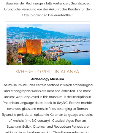
Bezahlen der Rechnungen, falls vorhanden, Grundsteuer.
Gründliche Reinigung vor der Ankunft des Kunden für den
Urlaub oder den Daueraufenthalt.
WHERE TO VISIT IN ALANYA
Archeology Museum
The museum includes certain sections in which archeological
and ethnographic works are kept and exhibited. The most
ancient work displayed in this museum, is the inscription in
Phoenician language dated back to 625B.C. Bronze, marble,
ceramics, glass and mosaic finds belonging to Roman,
Byzantine periods, an epitaph in Karaman language and coins
of Archaic (7-5 B.C century) , Classical Ages, Roman,
Byzantine, Seljuk, Ottoman and Republican Periods are
exhibited in archeology section. The ethnography section