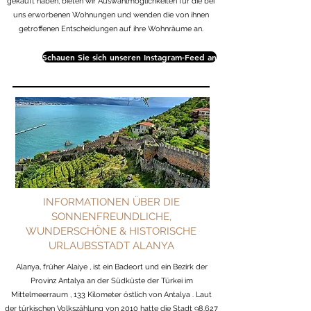
gekauft haben, bieten wir Auswahlmöglichkeiten für die bei
uns erworbenen Wohnungen und wenden die von ihnen
getroffenen Entscheidungen auf ihre Wohnräume an.
Schauen Sie sich unseren Instagram-Feed an
INFORMATIONEN ÜBER DIE
SONNENFREUNDLICHE,
WUNDERSCHÖNE & HISTORISCHE
URLAUBSSTADT ALANYA
Alanya, früher
Alaiye
, ist ein
Badeort
und ein Bezirk der
Provinz Antalya
an der Südküste der
Türkei
im
Mittelmeerraum
, 133 Kilometer östlich von
Antalya
. Laut
der türkischen Volkszählung von 2010 hatte die Stadt 98.627