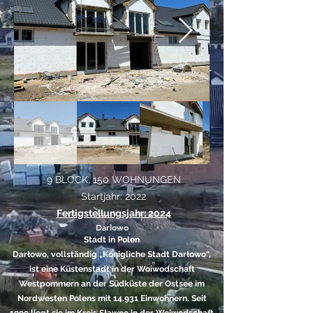
9 BLOCK, 150 WOHNUNGEN
Startjahr: 2022
Fertigstellungsjahr: 2024
Darlowo
Stadt in Polen
Darłowo, vollständig „Königliche Stadt Darłowo“,
ist eine Küstenstadt in der Woiwodschaft
Westpommern an der Südküste der Ostsee im
Nordwesten Polens mit 14.931 Einwohnern. Seit