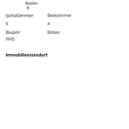
Boden
8
Schlafzimmer
Badezimmer
5
4
Baujahr
Böden
2025
Immobilienstandort
BestHome 35 Aria, Güller Pınarı,
Alanya/Antalya, Türkiye