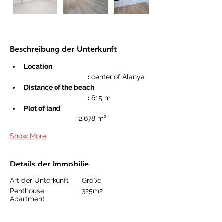
Beschreibung der Unterkunft
Location                                    
                                           :
 center of Alanya
Distance of the beach              
                                           :
 615 m
Plot of land
                          : 2.678 m²
Show More
Details der Immobilie
Art der Unterkunft
Größe
Penthouse
325m2
Apartment