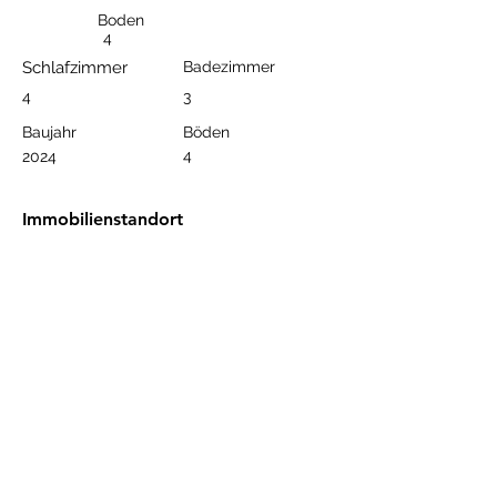
Boden
4
Schlafzimmer
Badezimmer
4
3
Baujahr
Böden
4
2024
Immobilienstandort
BestHome 36-37 The Legend, Güller Pınarı,
Bulut Sokak, Alanya/Antalya, Türkiye