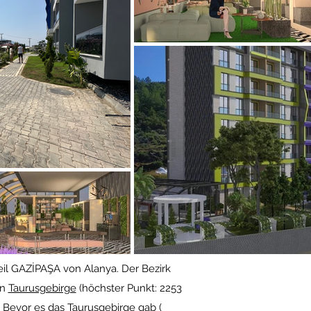
l GAZİPAŞA von Alanya. Der Bezirk
en
Taurusgebirge
(höchster Punkt: 2253
n. Bevor es das Taurusgebirge gab (