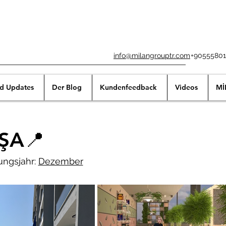
info@milangrouptr.com
+90555801
nd Updates
Der Blog
Kundenfeedback
Videos
Mİ
ŞA📍
ungsjahr:
Dezember