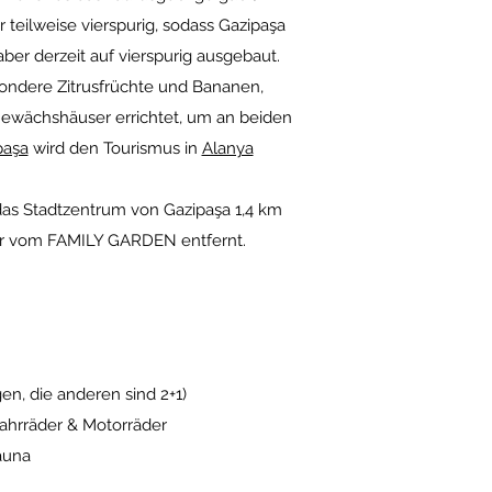
r teilweise vierspurig, sodass Gazipaşa
 aber derzeit auf vierspurig ausgebaut.
esondere Zitrusfrüchte und Bananen,
 Gewächshäuser errichtet, um an beiden
paşa
wird den Tourismus in
Alanya
 das Stadtzentrum von Gazipaşa 1,4 km
er vom FAMILY GARDEN entfernt.
, die anderen sind 2+1)
Fahrräder & Motorräder
auna