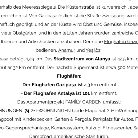
terhalb des Meeresspiegels. Die Küstenstraße ist
kurvenreich
, abe
rreichen ist. Von Gazipaşa östlich ist die Straße zweispurig, wird
schaftlich geprägt, und an der Küste wird Obst und Gemüse, insb
 viele Obstgärten, und in den letzten Jahren wurden zahlreiche
Erdbeeren und Artischocken anzubauen. Der neue
Flughafen Gazi
bedienen.
Anamur
und
Yeşilöz
.
aşa beträgt 1,29 km. Das
Stadtzentrum von Alanya
ist 42,5 km,
tlar 32 km entfernt. Der nächste Supermarkt ist etwa 500 Met
Flughäfen;
-
Der Flughafen Gazipaşa ist
4,3 km entfernt
.
-
Der Flughafen Antalya ist 101
km entfernt.
Das Apartmentprojekt FAMİLY GARDEN umfasst:
OHNUNGEN,
74
2+1-WOHNUNGEN (Jede Etage hat 2 1+1-Wohnungen
pool mit Kinderbecken, Garten & Pergola, Parkplatz für Autos, 
eo-Gegensprechanlage, Kamerasystem, Aufzug, Fitnesscenter, S
Dampfbad, amerikanische Stahltüren,