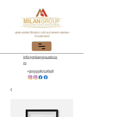
Jede solide Struktur ruht auf einem starken
Fundament
info@milangrouptr.co
m
+905558012658