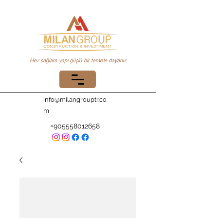
Her sağlam yapı güçlü bir temele dayanır
info@milangrouptr.co
m
+905558012658