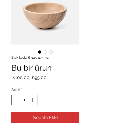
Stok kodu: 671253175371
Bu bir ürün
Normal Fiyat
İndirimli Fiyat
 ₺100,00 
₺95,00
Adet
*
Sepete Ekle