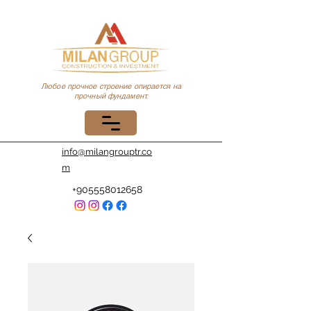
Любое прочное строение опирается на
прочный фундамент.
info@milangrouptr.co
m
+905558012658