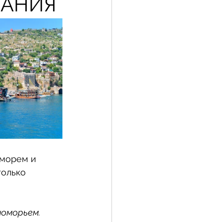
ЛАНИЯ
 морем и 
олько 
оморьем. 