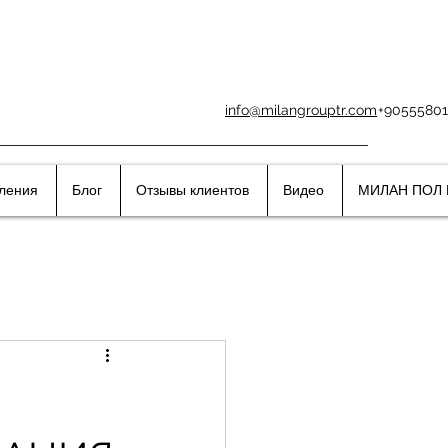
info@milangrouptr.com
+90555801
вления
Блог
Отзывы клиентов
Видео
МИЛАН ПОЛ 