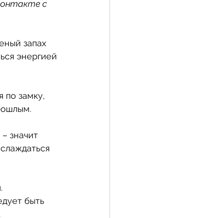
контакте с 
еный запах 
ься энергией 
 по замку, 
рошлым.
– значит 
аслаждаться 
. 
едует быть 
.