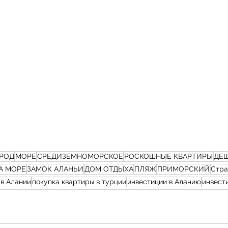
ОРОД
МОРЕ
СРЕДИЗЕМНОМОРСКОЕ
РОСКОШНЫЕ КВАРТИРЫ
ДЕ
А МОРЕ
ЗАМОК АЛАНЬИ
ДОМ ОТДЫХА
ПЛЯЖ
ПРИМОРСКИЙ
Стра
 в Алании
покупка квартиры в турции
инвестиции в Аланию
инвест