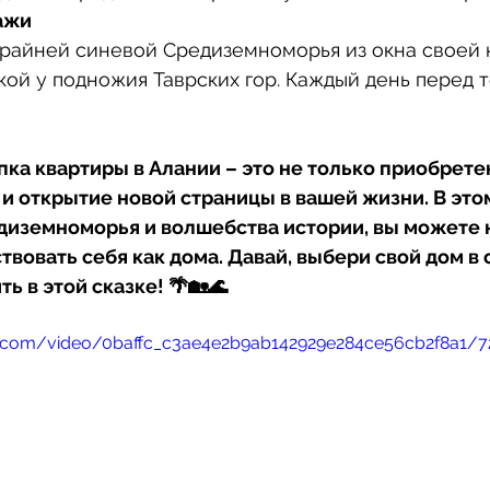
ажи
крайней синевой Средиземноморья из окна своей 
кой у подножия Таврских гор. Каждый день перед 
пка квартиры в Алании – это не только приобрете
и открытие новой страницы в вашей жизни. В этом
иземноморья и волшебства истории, вы можете на
ствовать себя как дома. Давай, выбери свой дом в 
ь в этой сказке! 🌴🏡🌊
tic.com/video/0baffc_c3ae4e2b9ab142929e284ce56cb2f8a1/