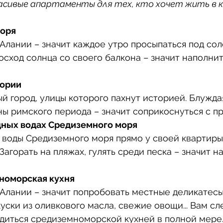
расивые апартаменты для тех, кто хочет жить в 
моря
 Алании – значит каждое утро просыпаться под сол
осход солнца со своего балкона – значит наполнит
тории
й город, улицы которого пахнут историей. Блуждая
ны римского периода – значит соприкоснуться с п
дных водах Средиземного моря
 воды Средиземного моря прямо у своей квартиры 
Загорать на пляжах, гулять среди песка – значит н
номорская кухня
 Алании – значит попробовать местные деликатесы
уски из оливкового масла, свежие овощи... Вам сл
адиться средиземноморской кухней в полной мере