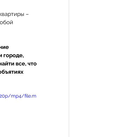
квартиры – 
тобой 
ние 
 городе, 
йти все, что 
объятиях 
720p/mp4/file.m